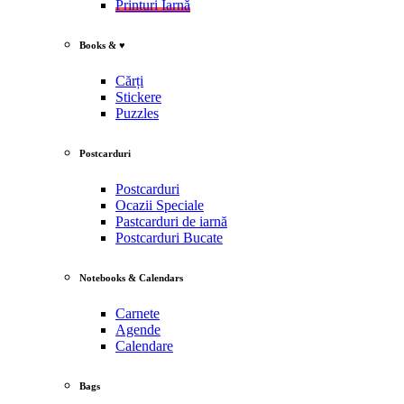
Printuri Iarnă
Books & ♥
Cărți
Stickere
Puzzles
Postcarduri
Postcarduri
Ocazii Speciale
Pastcarduri de iarnă
Postcarduri Bucate
Notebooks & Calendars
Carnete
Agende
Calendare
Bags