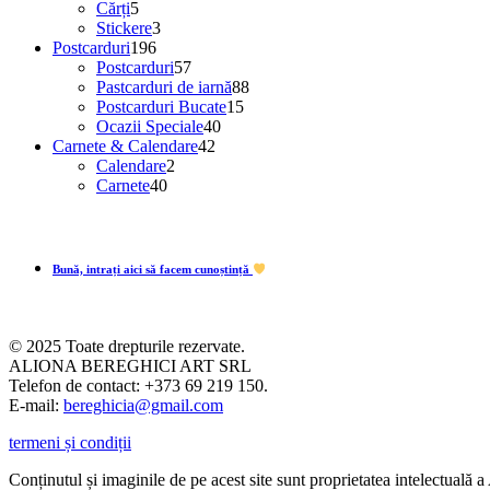
produse
5
produse
Cărți
5
produse
3
Stickere
3
196
produse
Postcarduri
196
de
57
Postcarduri
57
produse
de
88
Pastcarduri de iarnă
88
produse
15
de
Postcarduri Bucate
15
40
produse
produse
Ocazii Speciale
40
42
de
Carnete & Calendare
42
2
de
produse
Calendare
2
40
produse
produse
Carnete
40
de
produse
Bună, intrați aici să facem cunoștință
© 2025 Toate drepturile rezervate.
ALIONA BEREGHICI ART SRL
Telefon de contact: +373 69 219 150.
E-mail:
bereghicia@gmail.com
termeni și condiții
Conținutul și imaginile de pe acest site sunt proprietatea intelectua