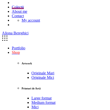
Colecții
About me
Contact
My account
Aliona Bereghici
Portfolio
Shop
Artwork
Originale Mari
Originale Mici
Printuri de Artă
Large format
Medium format
Mici