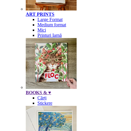
ART PRINTS
Large Format
Medium format
Mici
Printuri Iarnă
BOOKS & ♥
Cărți
Stickere