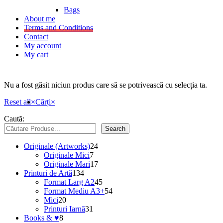
Bags
About me
Terms and Conditions
Contact
My account
My cart
Nu a fost găsit niciun produs care să se potrivească cu selecția ta.
Reset all
×
Cărți
×
Caută:
Search
24
Originale (Artworks)
24
7
de
Originale Mici
7
produse
produse
17
Originale Mari
17
134
produse
Printuri de Artă
134
de
45
Format Larg A2
45
produse
de
54
Format Mediu A3+
54
20
produse
de
Mici
20
de
31
produse
Printuri Iarnă
31
8
produse
de
Books & ♥
8