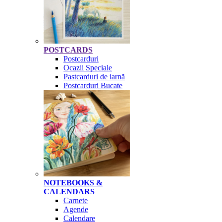
POSTCARDS
Postcarduri
Ocazii Speciale
Pastcarduri de iarnă
Postcarduri Bucate
NOTEBOOKS &
CALENDARS
Carnete
Agende
Calendare