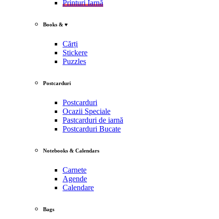
Printuri Iarnă
Books & ♥
Cărți
Stickere
Puzzles
Postcarduri
Postcarduri
Ocazii Speciale
Pastcarduri de iarnă
Postcarduri Bucate
Notebooks & Calendars
Carnete
Agende
Calendare
Bags