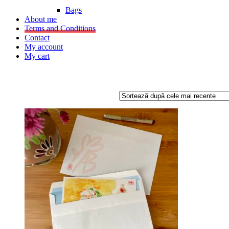
Bags
About me
Terms and Conditions
Contact
My account
My cart