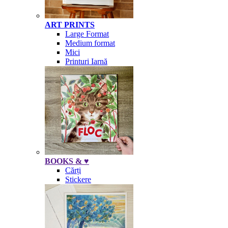
ART PRINTS
Large Format
Medium format
Mici
Printuri Iarnă
BOOKS & ♥
Cărți
Stickere