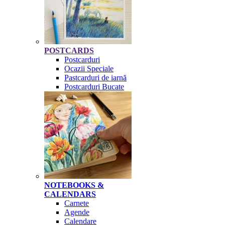
POSTCARDS
Postcarduri
Ocazii Speciale
Pastcarduri de iarnă
Postcarduri Bucate
NOTEBOOKS &
CALENDARS
Carnete
Agende
Calendare