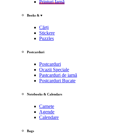
Printuri Iarnă
Books & ♥
Cărți
Stickere
Puzzles
Postcarduri
Postcarduri
Ocazii Speciale
Pastcarduri de iarnă
Postcarduri Bucate
Notebooks & Calendars
Carnete
Agende
Calendare
Bags