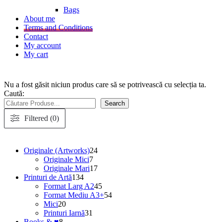
Bags
About me
Terms and Conditions
Contact
My account
My cart
Nu a fost găsit niciun produs care să se potrivească cu selecția ta.
Caută:
Search
Filtered (0)
24
Originale (Artworks)
24
7
de
Originale Mici
7
produse
produse
17
Originale Mari
17
134
produse
Printuri de Artă
134
de
45
Format Larg A2
45
produse
de
54
Format Mediu A3+
54
20
produse
de
Mici
20
de
31
produse
Printuri Iarnă
31
8
produse
de
Books & ♥
8