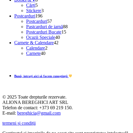
produse
5
produse
Cărți
5
produse
3
Stickere
3
196
produse
Postcarduri
196
de
57
Postcarduri
57
produse
de
88
Pastcarduri de iarnă
88
produse
15
de
Postcarduri Bucate
15
40
produse
produse
Ocazii Speciale
40
42
de
Carnete & Calendare
42
2
de
produse
Calendare
2
40
produse
produse
Carnete
40
de
produse
Bună, intrați aici să facem cunoștință
© 2025 Toate drepturile rezervate.
ALIONA BEREGHICI ART SRL
Telefon de contact: +373 69 219 150.
E-mail:
bereghicia@gmail.com
termeni și condiții