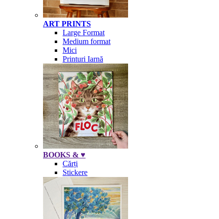
ART PRINTS
Large Format
Medium format
Mici
Printuri Iarnă
BOOKS & ♥
Cărți
Stickere