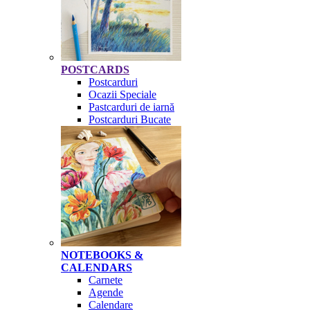
POSTCARDS
Postcarduri
Ocazii Speciale
Pastcarduri de iarnă
Postcarduri Bucate
NOTEBOOKS &
CALENDARS
Carnete
Agende
Calendare