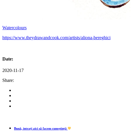
Watercolours
https://www.theydrawandcook.com/artists/aliona-bereghici
Date:
2020-11-17
Share:
Bună, intrați aici să facem cunoștință