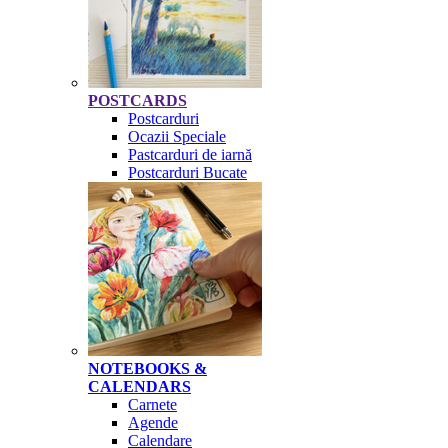
POSTCARDS
Postcarduri
Ocazii Speciale
Pastcarduri de iarnă
Postcarduri Bucate
NOTEBOOKS &
CALENDARS
Carnete
Agende
Calendare