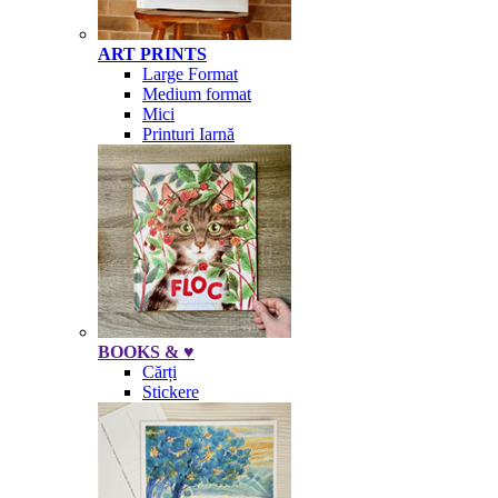
ART PRINTS
Large Format
Medium format
Mici
Printuri Iarnă
BOOKS & ♥
Cărți
Stickere