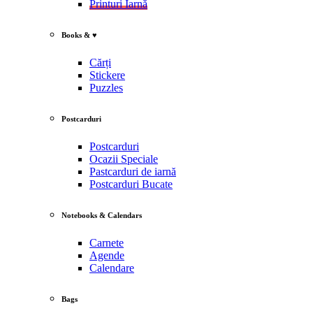
Printuri Iarnă
Books & ♥
Cărți
Stickere
Puzzles
Postcarduri
Postcarduri
Ocazii Speciale
Pastcarduri de iarnă
Postcarduri Bucate
Notebooks & Calendars
Carnete
Agende
Calendare
Bags