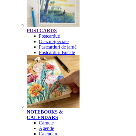
POSTCARDS
Postcarduri
Ocazii Speciale
Pastcarduri de iarnă
Postcarduri Bucate
NOTEBOOKS &
CALENDARS
Carnete
Agende
Calendare