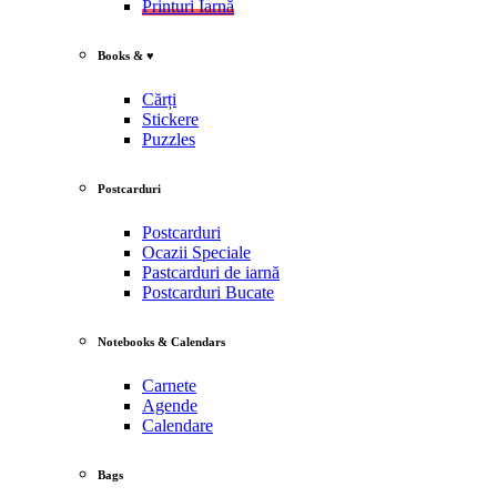
Printuri Iarnă
Books & ♥
Cărți
Stickere
Puzzles
Postcarduri
Postcarduri
Ocazii Speciale
Pastcarduri de iarnă
Postcarduri Bucate
Notebooks & Calendars
Carnete
Agende
Calendare
Bags