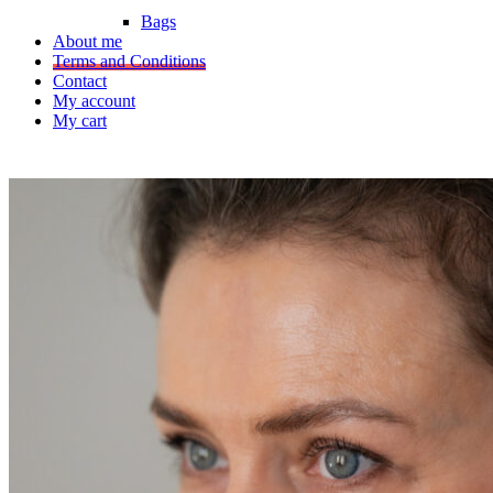
Bags
About me
Terms and Conditions
Contact
My account
My cart