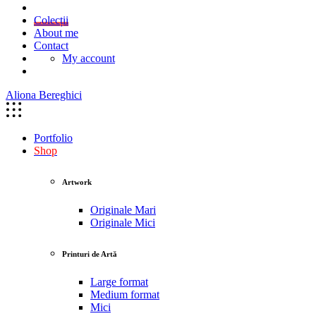
Colecții
About me
Contact
My account
Aliona Bereghici
Portfolio
Shop
Artwork
Originale Mari
Originale Mici
Printuri de Artă
Large format
Medium format
Mici