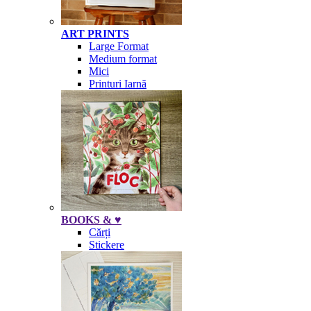
ART PRINTS
Large Format
Medium format
Mici
Printuri Iarnă
BOOKS & ♥
Cărți
Stickere