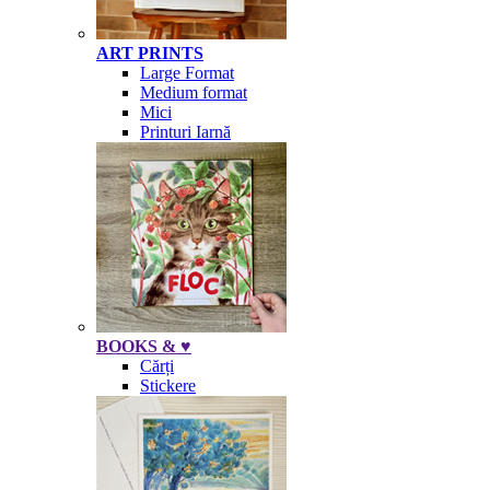
ART PRINTS
Large Format
Medium format
Mici
Printuri Iarnă
BOOKS & ♥
Cărți
Stickere