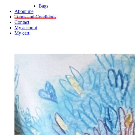
Bags
About me
Terms and Conditions
Contact
My account
My cart