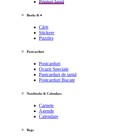
Printuri Iarnă
Books & ♥
Cărți
Stickere
Puzzles
Postcarduri
Postcarduri
Ocazii Speciale
Pastcarduri de iarnă
Postcarduri Bucate
Notebooks & Calendars
Carnete
Agende
Calendare
Bags