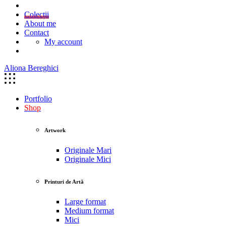
Colecții
About me
Contact
My account
Aliona Bereghici
Portfolio
Shop
Artwork
Originale Mari
Originale Mici
Printuri de Artă
Large format
Medium format
Mici