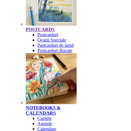
POSTCARDS
Postcarduri
Ocazii Speciale
Pastcarduri de iarnă
Postcarduri Bucate
NOTEBOOKS &
CALENDARS
Carnete
Agende
Calendare