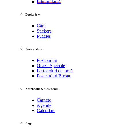
Printuri Iarnă
Books & ♥
Cărți
Stickere
Puzzles
Postcarduri
Postcarduri
Ocazii Speciale
Pastcarduri de iarnă
Postcarduri Bucate
Notebooks & Calendars
Carnete
Agende
Calendare
Bags