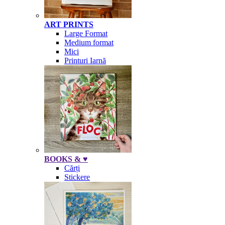
ART PRINTS
Large Format
Medium format
Mici
Printuri Iarnă
BOOKS & ♥
Cărți
Stickere