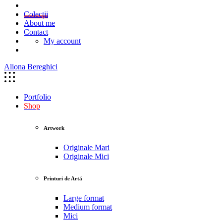
Colecții
About me
Contact
My account
Aliona Bereghici
Portfolio
Shop
Artwork
Originale Mari
Originale Mici
Printuri de Artă
Large format
Medium format
Mici