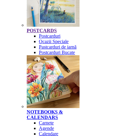
POSTCARDS
Postcarduri
Ocazii Speciale
Pastcarduri de iarnă
Postcarduri Bucate
NOTEBOOKS &
CALENDARS
Carnete
Agende
Calendare