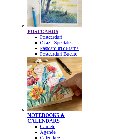
POSTCARDS
Postcarduri
Ocazii Speciale
Pastcarduri de iarnă
Postcarduri Bucate
NOTEBOOKS &
CALENDARS
Carnete
Agende
Calendare