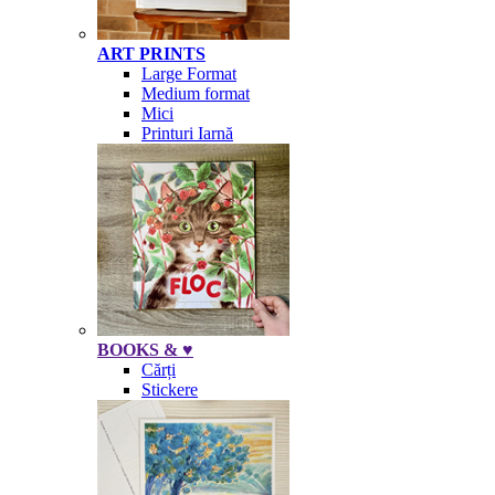
ART PRINTS
Large Format
Medium format
Mici
Printuri Iarnă
BOOKS & ♥
Cărți
Stickere