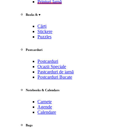
Printuri Iarnă
Books & ♥
Cărți
Stickere
Puzzles
Postcarduri
Postcarduri
Ocazii Speciale
Pastcarduri de iarnă
Postcarduri Bucate
Notebooks & Calendars
Carnete
Agende
Calendare
Bags