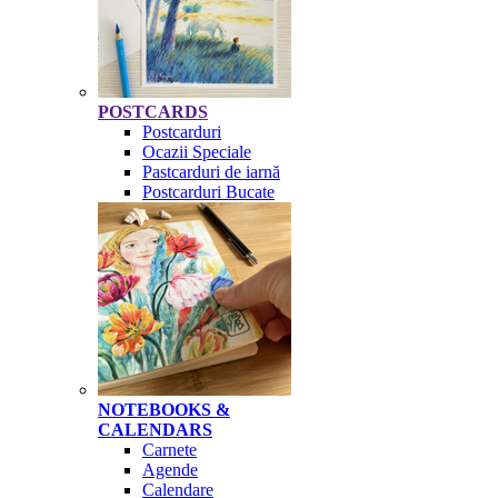
POSTCARDS
Postcarduri
Ocazii Speciale
Pastcarduri de iarnă
Postcarduri Bucate
NOTEBOOKS &
CALENDARS
Carnete
Agende
Calendare