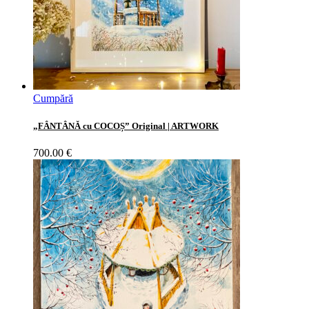
Cumpără
„FÂNTÂNĂ cu COCOȘ” Original | ARTWORK
700.00
€