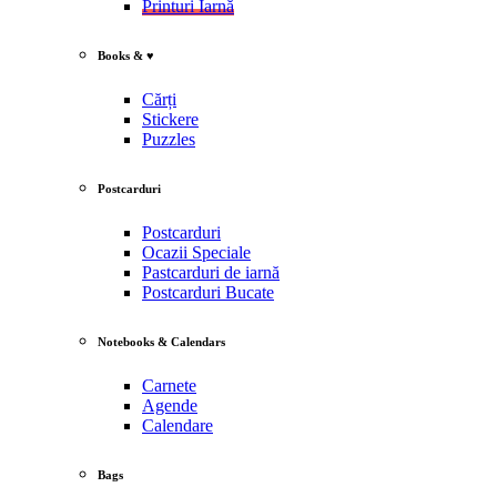
Printuri Iarnă
Books & ♥
Cărți
Stickere
Puzzles
Postcarduri
Postcarduri
Ocazii Speciale
Pastcarduri de iarnă
Postcarduri Bucate
Notebooks & Calendars
Carnete
Agende
Calendare
Bags