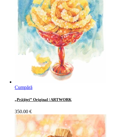
Cumpără
„Prăjiței” Original | ARTWORK
350.00
€