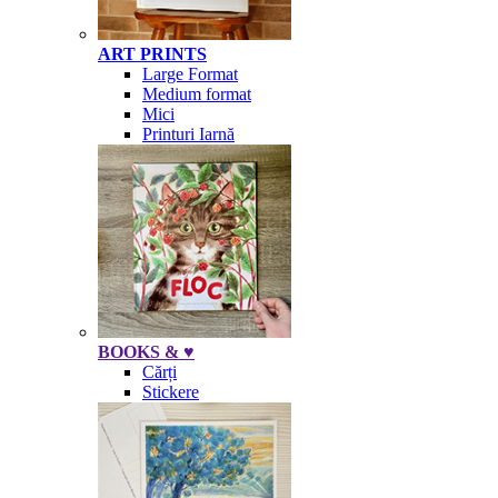
ART PRINTS
Large Format
Medium format
Mici
Printuri Iarnă
BOOKS & ♥
Cărți
Stickere