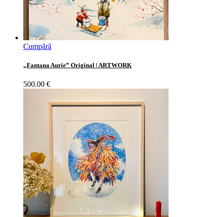
Cumpără
„Fantana Aurie” Original | ARTWORK
500.00
€