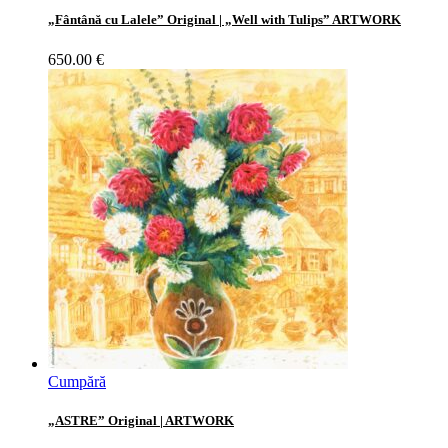
„Fântână cu Lalele” Original | „Well with Tulips” ARTWORK
650.00
€
Cumpără
„ASTRE” Original | ARTWORK