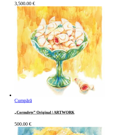
3,500.00
€
Cumpără
„Cornulețe” Original | ARTWORK
500.00
€