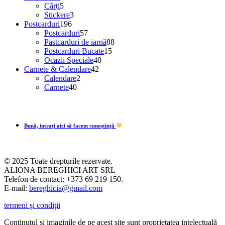
produse
5
produse
Cărți
5
produse
3
Stickere
3
196
produse
Postcarduri
196
de
57
Postcarduri
57
produse
de
88
Pastcarduri de iarnă
88
produse
15
de
Postcarduri Bucate
15
40
produse
produse
Ocazii Speciale
40
42
de
Carnete & Calendare
42
2
de
produse
Calendare
2
40
produse
produse
Carnete
40
de
produse
Bună, intrați aici să facem cunoștință
© 2025 Toate drepturile rezervate.
ALIONA BEREGHICI ART SRL
Telefon de contact: +373 69 219 150.
E-mail:
bereghicia@gmail.com
termeni și condiții
Conținutul și imaginile de pe acest site sunt proprietatea intelectuală