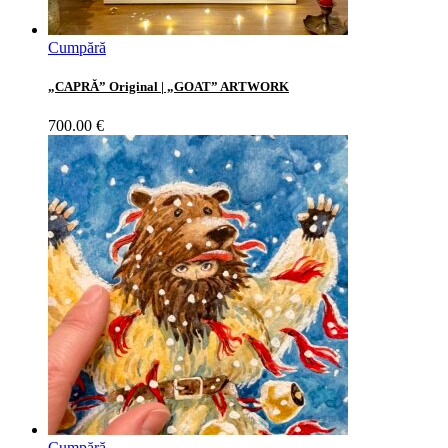
Cumpără
„CAPRĂ” Original | „GOAT” ARTWORK
700.00
€
Cumpără