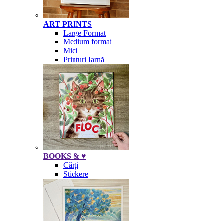
ART PRINTS
Large Format
Medium format
Mici
Printuri Iarnă
BOOKS & ♥
Cărți
Stickere