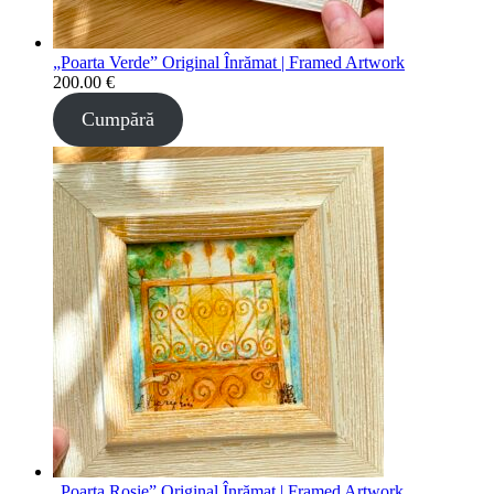
„Poarta Verde” Original Înrămat | Framed Artwork
200.00
€
Cumpără
„Poarta Roșie” Original Înrămat | Framed Artwork