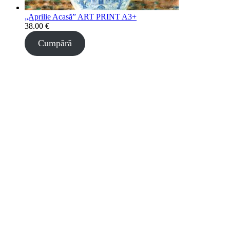
„Aprilie Acasă” ART PRINT A3+
38.00
€
Cumpără