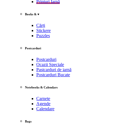
Printuri Iarnă
Books & ♥
Cărți
Stickere
Puzzles
Postcarduri
Postcarduri
Ocazii Speciale
Pastcarduri de iarnă
Postcarduri Bucate
Notebooks & Calendars
Carnete
Agende
Calendare
Bags