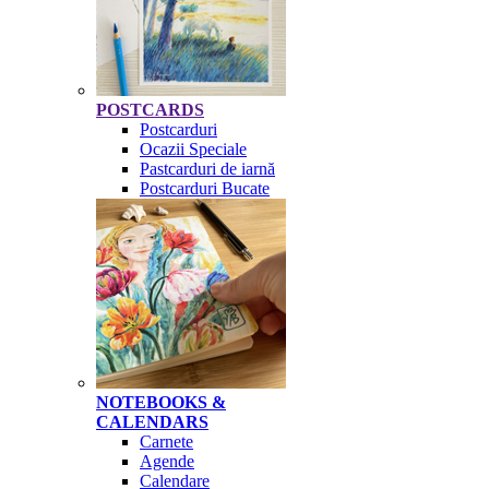
POSTCARDS
Postcarduri
Ocazii Speciale
Pastcarduri de iarnă
Postcarduri Bucate
NOTEBOOKS &
CALENDARS
Carnete
Agende
Calendare