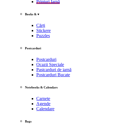
Printuri Iarnă
Books & ♥
Cărți
Stickere
Puzzles
Postcarduri
Postcarduri
Ocazii Speciale
Pastcarduri de iarnă
Postcarduri Bucate
Notebooks & Calendars
Carnete
Agende
Calendare
Bags