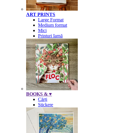
ART PRINTS
Large Format
Medium format
Mici
Printuri Iarnă
BOOKS & ♥
Cărți
Stickere