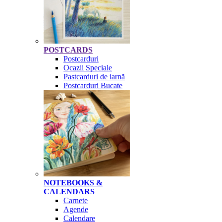
POSTCARDS
Postcarduri
Ocazii Speciale
Pastcarduri de iarnă
Postcarduri Bucate
NOTEBOOKS &
CALENDARS
Carnete
Agende
Calendare