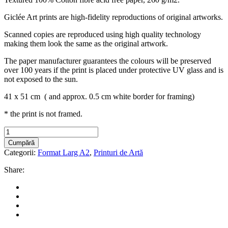
Giclée Art prints are high-fidelity reproductions of original artworks.
Scanned copies are reproduced using high quality technology
making them look the same as the original artwork.
The paper manufacturer guarantees the colours will be preserved
over 100 years if the print is placed under protective UV glass and is
not exposed to the sun.
41 x 51 cm ( and approx. 0.5 cm white border for framing)
* the print is not framed.
"Pasarea
Albastra
Cumpără
/
Categorii:
Format Larg A2
,
Printuri de Artă
Blue
Bird"
Share:
ART
PRINT
A2
quantity