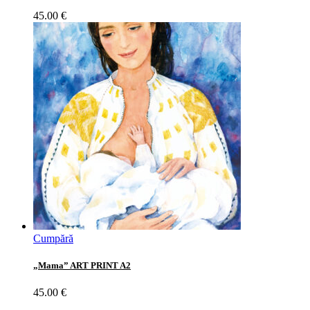
45.00
€
Cumpără
„Mama” ART PRINT A2
45.00
€