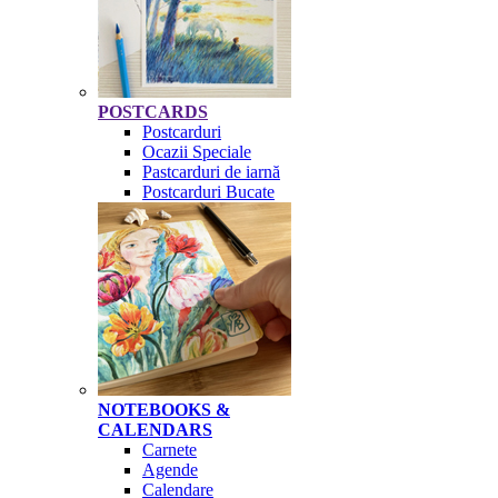
POSTCARDS
Postcarduri
Ocazii Speciale
Pastcarduri de iarnă
Postcarduri Bucate
NOTEBOOKS &
CALENDARS
Carnete
Agende
Calendare