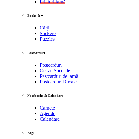
Printuri Iarnă
Books & ♥
Cărți
Stickere
Puzzles
Postcarduri
Postcarduri
Ocazii Speciale
Pastcarduri de iarnă
Postcarduri Bucate
Notebooks & Calendars
Carnete
Agende
Calendare
Bags