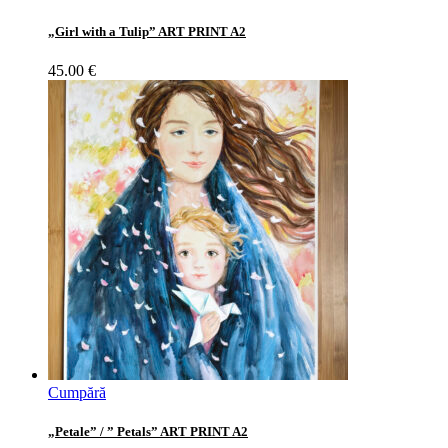
„Girl with a Tulip” ART PRINT A2
45.00
€
Cumpără
„Petale” / ” Petals” ART PRINT A2