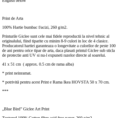
English below
Print de Arta
100% Hartie bumbac f/acizi, 260 g/m2.
Printurile Giclee sunt cele mai fidele reproductii la nivel tehnic al
originalului, fiind tiparite cu minim 8-9 culori in loc de 4 clasice.
Producatorul hartiei garanteaza o longevitate a culorilor de peste 100
de ani pentru orice tipar de arta, daca plasati printul Giclee sub sticla
de protectie anti UV si nu-l expuneti razelor directe al soarelui.
41 x 51 cm ( approx. 0.5 cm de rama alba)
* print neinramat.
* potrivită pentru acest Print e Rama Ikea HOVSTA 50 x 70 cm.
***
„Blue Bird” Giclee Art Print
Textured 100% Cotton fibre acid free paper, 260 g/m2.