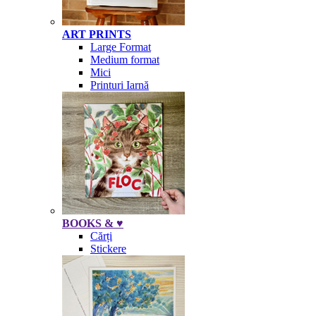
ART PRINTS
Large Format
Medium format
Mici
Printuri Iarnă
BOOKS & ♥
Cărți
Stickere