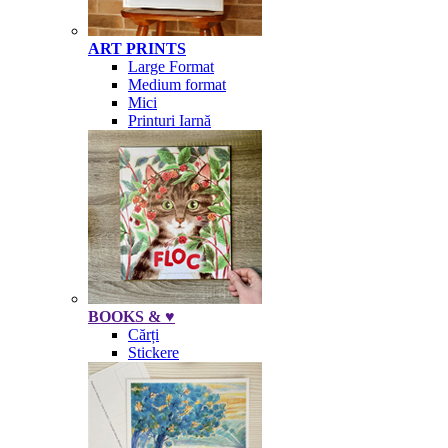
ART PRINTS
Large Format
Medium format
Mici
Printuri Iarnă
BOOKS & ♥
Cărți
Stickere