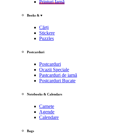
Printuri Iarnă
Books & ♥
Cărți
Stickere
Puzzles
Postcarduri
Postcarduri
Ocazii Speciale
Pastcarduri de iarnă
Postcarduri Bucate
Notebooks & Calendars
Carnete
Agende
Calendare
Bags