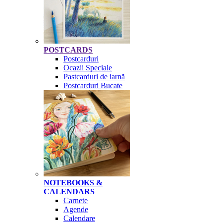
POSTCARDS
Postcarduri
Ocazii Speciale
Pastcarduri de iarnă
Postcarduri Bucate
NOTEBOOKS &
CALENDARS
Carnete
Agende
Calendare