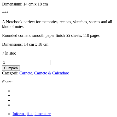
Dimensiuni: 14 cm x 18 cm
***
A Notebook perfect for memories, recipes, sketches, secrets and all
kind of notes.
Rounded corners, smooth paper finish 55 sheets, 110 pages.
Dimensions: 14 cm x 18 cm
7 în stoc
Carnet
“Craciun
Cumpără
in
Categorii:
Carnete
,
Carnete & Calendare
Padure"
55
Share:
foi
/
Notebook
quantity
Informații suplimentare