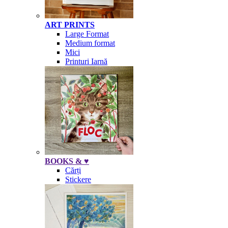
ART PRINTS
Large Format
Medium format
Mici
Printuri Iarnă
BOOKS & ♥
Cărți
Stickere