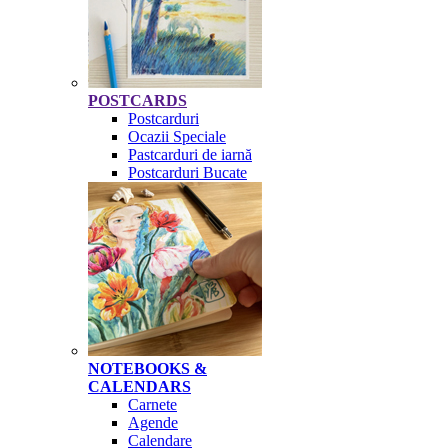
POSTCARDS
Postcarduri
Ocazii Speciale
Pastcarduri de iarnă
Postcarduri Bucate
NOTEBOOKS &
CALENDARS
Carnete
Agende
Calendare