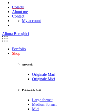
Colecții
About me
Contact
My account
Aliona Bereghici
Portfolio
Shop
Artwork
Originale Mari
Originale Mici
Printuri de Artă
Large format
Medium format
Mici