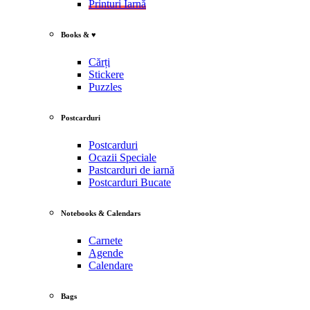
Printuri Iarnă
Books & ♥
Cărți
Stickere
Puzzles
Postcarduri
Postcarduri
Ocazii Speciale
Pastcarduri de iarnă
Postcarduri Bucate
Notebooks & Calendars
Carnete
Agende
Calendare
Bags