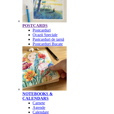
POSTCARDS
Postcarduri
Ocazii Speciale
Pastcarduri de iarnă
Postcarduri Bucate
NOTEBOOKS &
CALENDARS
Carnete
Agende
Calendare