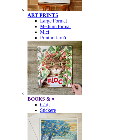
ART PRINTS
Large Format
Medium format
Mici
Printuri Iarnă
BOOKS & ♥
Cărți
Stickere