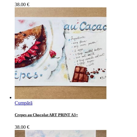
38.00
€
Cumpără
Crepes au Chocolat ART PRINT A3+
38.00
€