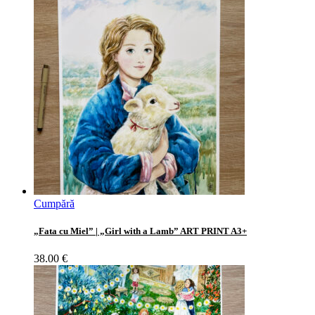
Cumpără
„Fata cu Miel” | „Girl with a Lamb” ART PRINT A3+
38.00
€