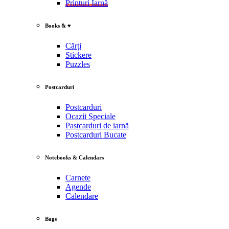
Printuri Iarnă
Books & ♥
Cărți
Stickere
Puzzles
Postcarduri
Postcarduri
Ocazii Speciale
Pastcarduri de iarnă
Postcarduri Bucate
Notebooks & Calendars
Carnete
Agende
Calendare
Bags