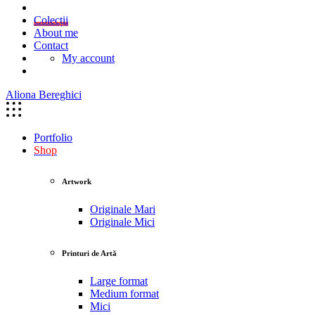
Colecții
About me
Contact
My account
Aliona Bereghici
Portfolio
Shop
Artwork
Originale Mari
Originale Mici
Printuri de Artă
Large format
Medium format
Mici