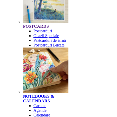
POSTCARDS
Postcarduri
Ocazii Speciale
Pastcarduri de iarnă
Postcarduri Bucate
NOTEBOOKS &
CALENDARS
Carnete
Agende
Calendare