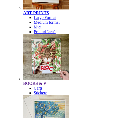
ART PRINTS
Large Format
Medium format
Mici
Printuri Iarnă
BOOKS & ♥
Cărți
Stickere