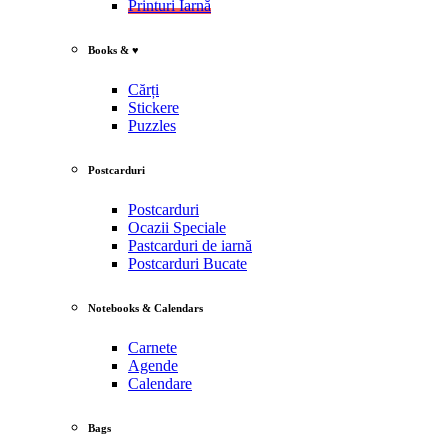
Printuri Iarnă
Books & ♥
Cărți
Stickere
Puzzles
Postcarduri
Postcarduri
Ocazii Speciale
Pastcarduri de iarnă
Postcarduri Bucate
Notebooks & Calendars
Carnete
Agende
Calendare
Bags