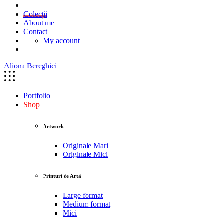
Colecții
About me
Contact
My account
Aliona Bereghici
Portfolio
Shop
Artwork
Originale Mari
Originale Mici
Printuri de Artă
Large format
Medium format
Mici