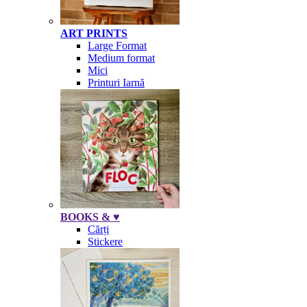
ART PRINTS
Large Format
Medium format
Mici
Printuri Iarnă
BOOKS & ♥
Cărți
Stickere