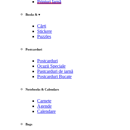
Printuri Iarnă
Books & ♥
Cărți
Stickere
Puzzles
Postcarduri
Postcarduri
Ocazii Speciale
Pastcarduri de iarnă
Postcarduri Bucate
Notebooks & Calendars
Carnete
Agende
Calendare
Bags