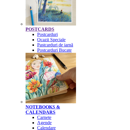
POSTCARDS
Postcarduri
Ocazii Speciale
Pastcarduri de iarnă
Postcarduri Bucate
NOTEBOOKS &
CALENDARS
Carnete
Agende
Calendare