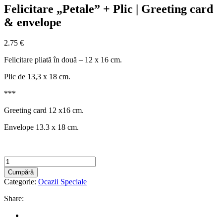
Felicitare „Petale” + Plic | Greeting card
& envelope
2.75
€
Felicitare pliată în două – 12 x 16 cm.
Plic de 13,3 x 18 cm.
***
Greeting card 12 x16 cm.
Envelope 13.3 x 18 cm.
Felicitare
"Petale"
Cumpără
+
Categorie:
Ocazii Speciale
Plic
|
Share:
Greeting
card