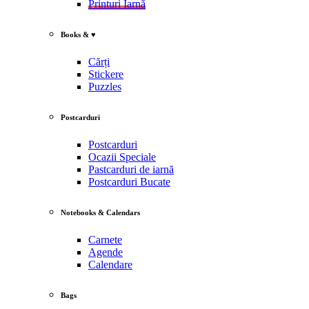
Printuri Iarnă
Books & ♥
Cărți
Stickere
Puzzles
Postcarduri
Postcarduri
Ocazii Speciale
Pastcarduri de iarnă
Postcarduri Bucate
Notebooks & Calendars
Carnete
Agende
Calendare
Bags