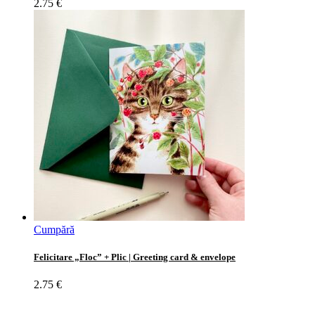
2.75
€
Cumpără
Felicitare „Floc” + Plic | Greeting card & envelope
2.75
€