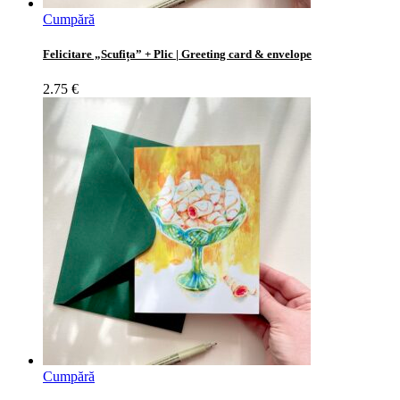
Cumpără
Felicitare „Scufița” + Plic | Greeting card & envelope
2.75
€
Cumpără