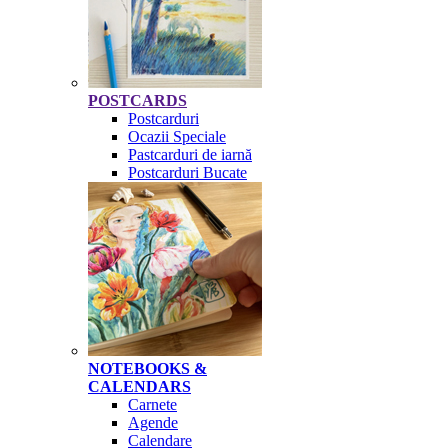
POSTCARDS
Postcarduri
Ocazii Speciale
Pastcarduri de iarnă
Postcarduri Bucate
NOTEBOOKS &
CALENDARS
Carnete
Agende
Calendare