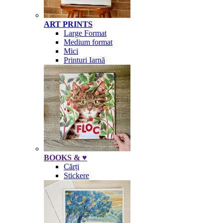
ART PRINTS
Large Format
Medium format
Mici
Printuri Iarnă
BOOKS & ♥
Cărți
Stickere