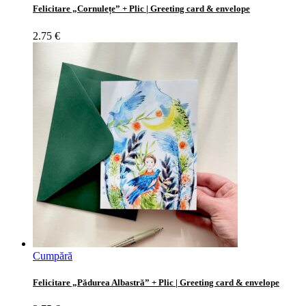
Felicitare „Cornulețe” + Plic | Greeting card & envelope
2.75
€
Cumpără
Felicitare „Pădurea Albastră” + Plic | Greeting card & envelope