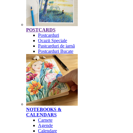
POSTCARDS
Postcarduri
Ocazii Speciale
Pastcarduri de iarnă
Postcarduri Bucate
NOTEBOOKS &
CALENDARS
Carnete
Agende
Calendare