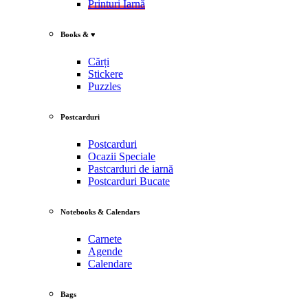
Printuri Iarnă
Books & ♥
Cărți
Stickere
Puzzles
Postcarduri
Postcarduri
Ocazii Speciale
Pastcarduri de iarnă
Postcarduri Bucate
Notebooks & Calendars
Carnete
Agende
Calendare
Bags