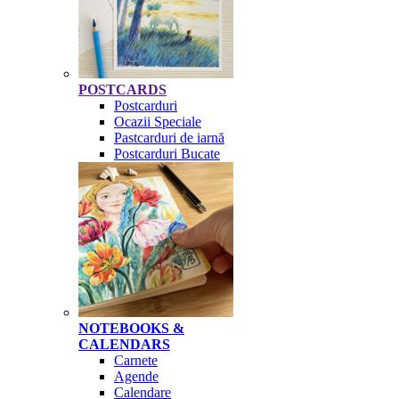
POSTCARDS
Postcarduri
Ocazii Speciale
Pastcarduri de iarnă
Postcarduri Bucate
NOTEBOOKS &
CALENDARS
Carnete
Agende
Calendare