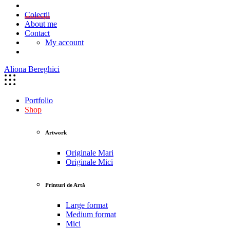
Colecții
About me
Contact
My account
Aliona Bereghici
Portfolio
Shop
Artwork
Originale Mari
Originale Mici
Printuri de Artă
Large format
Medium format
Mici