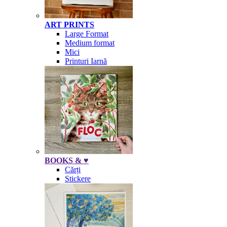
ART PRINTS
Large Format
Medium format
Mici
Printuri Iarnă
BOOKS & ♥
Cărți
Stickere