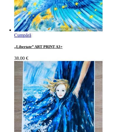
Cumpără
„Libertate” ART PRINT A3+
38.00
€