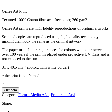
Giclee Art Print
Textured 100% Cotton fibre acid free paper, 260 g/m2.
Giclée Art prints are high-fidelity reproductions of original artworks.
Scanned copies are reproduced using high quality technology
making them look the same as the original artwork.
The paper manufacturer guarantees the colours will be preserved
over 100 years if the print is placed under protective UV glass and is
not exposed to the sun.
31 x 40.5 cm ( approx. 1cm white border)
* the print is not framed.
”Înotătoarea”
|
Cumpără
“Swimmer"
Categorii:
Format Mediu A3+
,
Printuri de Artă
ART
PRINT
Share:
A3+
quantity