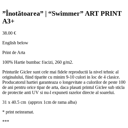
”Înotătoarea” | “Swimmer” ART PRINT
A3+
38.00
€
English below
Print de Arta
100% Hartie bumbac f/acizi, 260 g/m2.
Printurile Giclee sunt cele mai fidele reproductii la nivel tehnic al
originalului, fiind tiparite cu minim 9-10 culori in loc de 4 clasice.
Producatorul hartiei garanteaza o longevitate a culorilor de peste 100
de ani pentru orice tipar de arta, daca plasati printul Giclee sub sticla
de protectie anti UV si nu-l expuneti razelor directe al soarelui.
31 x 40.5 cm (approx 1cm de rama alba)
* print neinramat.
***