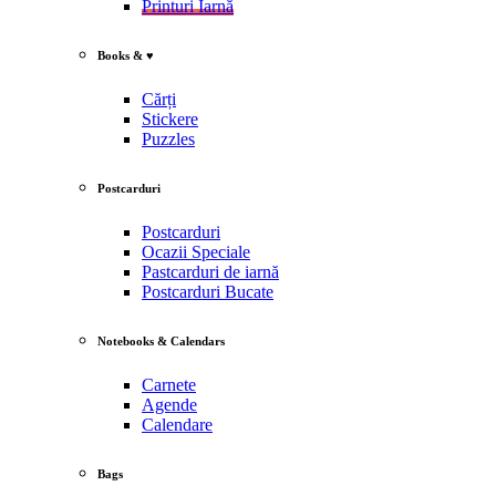
Printuri Iarnă
Books & ♥
Cărți
Stickere
Puzzles
Postcarduri
Postcarduri
Ocazii Speciale
Pastcarduri de iarnă
Postcarduri Bucate
Notebooks & Calendars
Carnete
Agende
Calendare
Bags