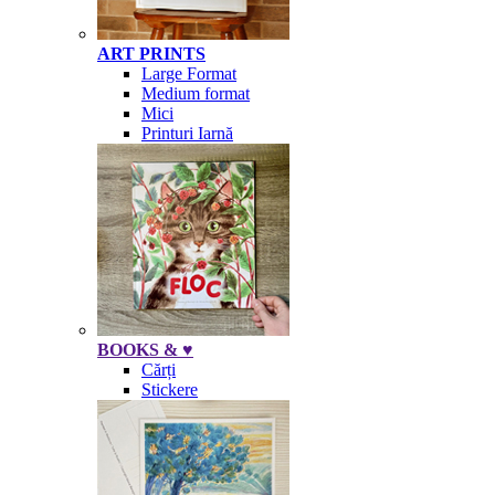
ART PRINTS
Large Format
Medium format
Mici
Printuri Iarnă
BOOKS & ♥
Cărți
Stickere