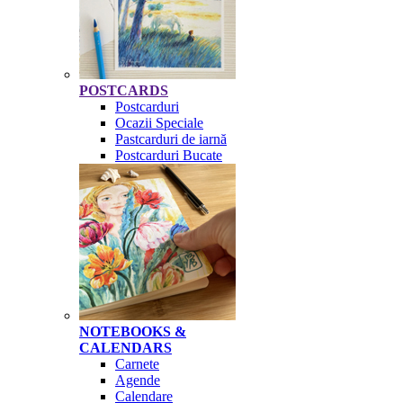
POSTCARDS
Postcarduri
Ocazii Speciale
Pastcarduri de iarnă
Postcarduri Bucate
NOTEBOOKS &
CALENDARS
Carnete
Agende
Calendare