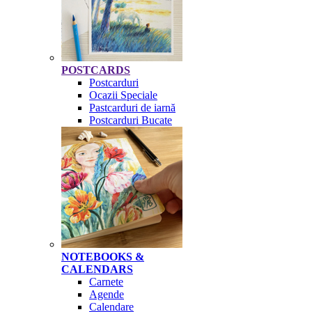
POSTCARDS
Postcarduri
Ocazii Speciale
Pastcarduri de iarnă
Postcarduri Bucate
NOTEBOOKS &
CALENDARS
Carnete
Agende
Calendare