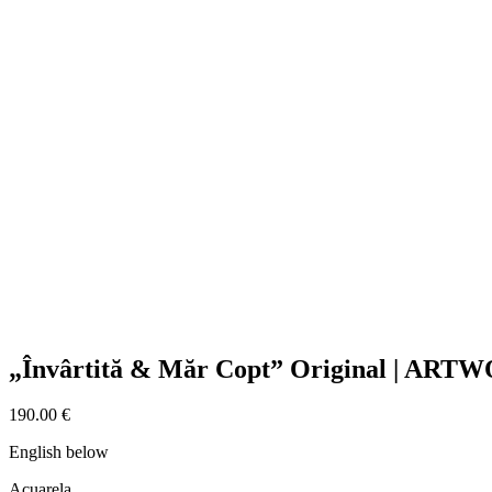
„Învârtită & Măr Copt” Original | AR
190.00
€
English below
Acuarela.