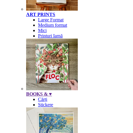
ART PRINTS
Large Format
Medium format
Mici
Printuri Iarnă
BOOKS & ♥
Cărți
Stickere