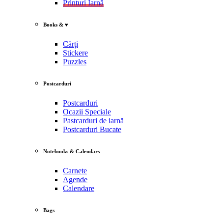
Printuri Iarnă
Books & ♥
Cărți
Stickere
Puzzles
Postcarduri
Postcarduri
Ocazii Speciale
Pastcarduri de iarnă
Postcarduri Bucate
Notebooks & Calendars
Carnete
Agende
Calendare
Bags