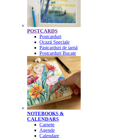
POSTCARDS
Postcarduri
Ocazii Speciale
Pastcarduri de iarnă
Postcarduri Bucate
NOTEBOOKS &
CALENDARS
Carnete
Agende
Calendare