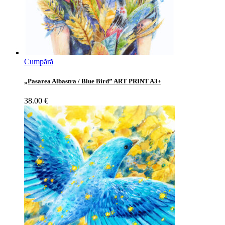
Cumpără
„Pasarea Albastra / Blue Bird” ART PRINT A3+
38.00
€