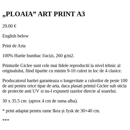
„PLOAIA” ART PRINT A3
29.00
€
English below
Print de Arta
100% Hartie bumbac f/acizi, 260 g/m2.
Printurile Giclee sunt cele mai fidele reproductii la nivel tehnic al
originalului, fiind tiparite cu minim 9-10 culori in loc de 4 clasice.
Producatorul hartiei garanteaza o longevitate a culorilor de peste 100
de ani pentru orice tipar de arta, daca plasati printul Giclee sub sticla
de protectie anti UV si nu-l expuneti razelor directe al soarelui.
30 x 35.5 cm (aprox 4 cm de rama alba).
* print adaptat pentru rame Ikea și Jysk de 30×40 cm.
***