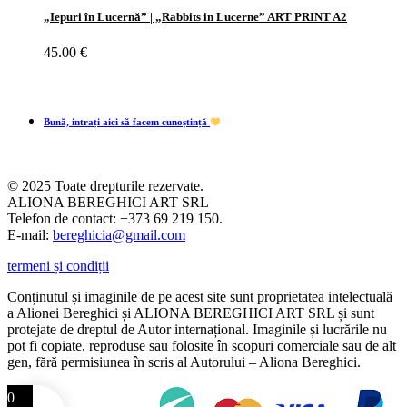
„Iepuri în Lucernă” | „Rabbits in Lucerne” ART PRINT A2
45.00
€
Bună, intrați aici să facem cunoștință
© 2025 Toate drepturile rezervate.
ALIONA BEREGHICI ART SRL
Telefon de contact: +373 69 219 150.
E-mail:
bereghicia@gmail.com
termeni și condiții
Conținutul și imaginile de pe acest site sunt proprietatea intelectuală
a Alionei Bereghici și ALIONA BEREGHICI ART SRL și sunt
protejate de dreptul de Autor internațional. Imaginile și lucrările nu
pot fi copiate, reproduse sau folosite în scopuri comerciale sau de alt
gen, fără permisiunea în scris al Autorului – Aliona Bereghici.
0