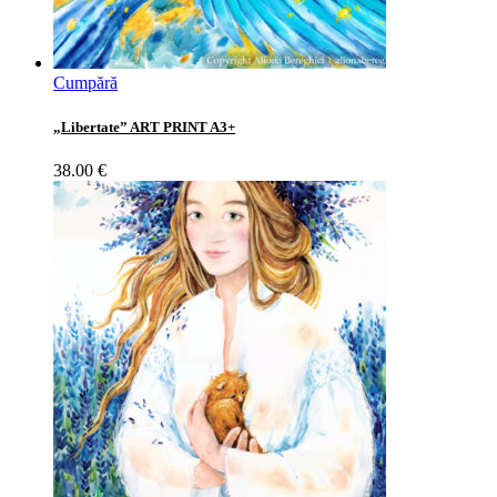
Cumpără
„Libertate” ART PRINT A3+
38.00
€