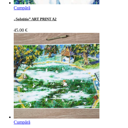
Cumpără
„Solstitio” ART PRINT A2
45.00
€
Cumpără