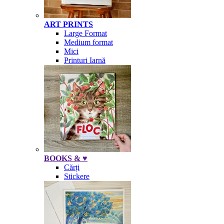
ART PRINTS
Large Format
Medium format
Mici
Printuri Iarnă
BOOKS & ♥
Cărți
Stickere