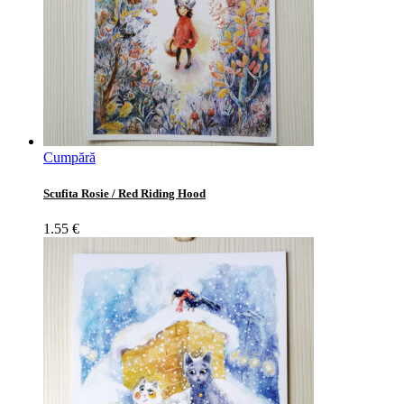
Cumpără
Scufita Rosie / Red Riding Hood
1.55
€