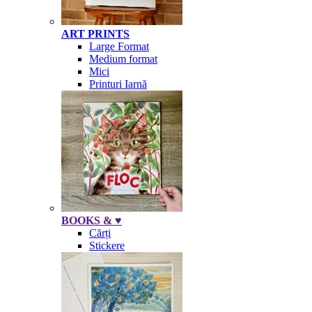
ART PRINTS
Large Format
Medium format
Mici
Printuri Iarnă
BOOKS & ♥
Cărți
Stickere