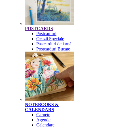
POSTCARDS
Postcarduri
Ocazii Speciale
Pastcarduri de iarnă
Postcarduri Bucate
NOTEBOOKS &
CALENDARS
Carnete
Agende
Calendare