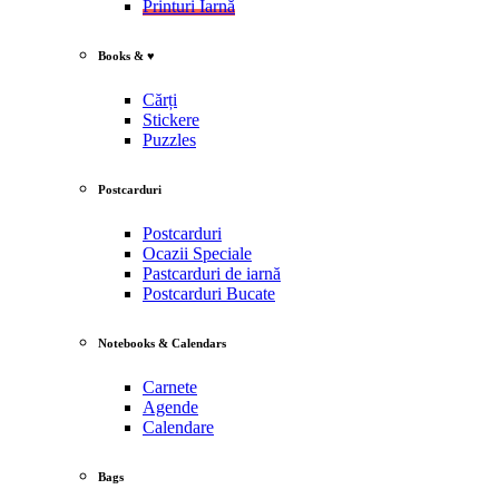
Printuri Iarnă
Books & ♥
Cărți
Stickere
Puzzles
Postcarduri
Postcarduri
Ocazii Speciale
Pastcarduri de iarnă
Postcarduri Bucate
Notebooks & Calendars
Carnete
Agende
Calendare
Bags