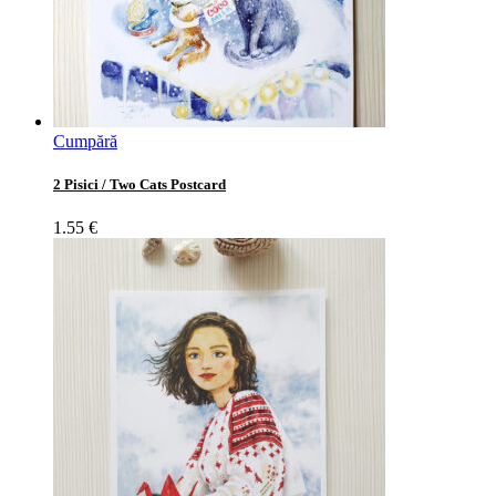
Cumpără
2 Pisici / Two Cats Postcard
1.55
€