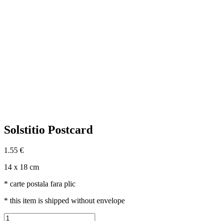
Solstitio Postcard
1.55
€
14 x 18 cm
* carte postala fara plic
* this item is shipped without envelope
Solstitio