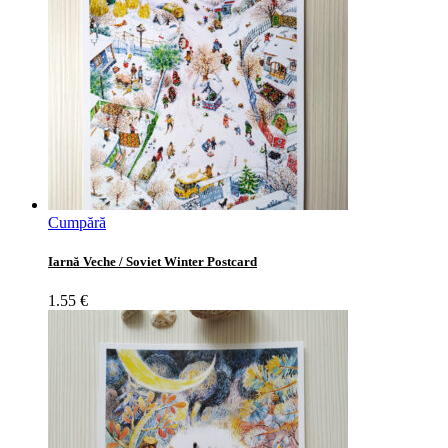
Cumpără
Iarnă Veche / Soviet Winter Postcard
1.55
€