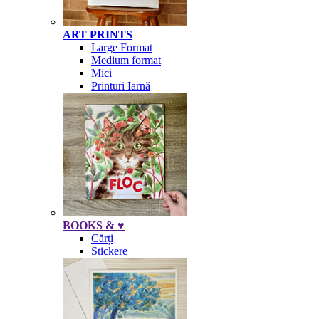
ART PRINTS
Large Format
Medium format
Mici
Printuri Iarnă
BOOKS & ♥
Cărți
Stickere