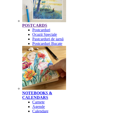
POSTCARDS
Postcarduri
Ocazii Speciale
Pastcarduri de iarnă
Postcarduri Bucate
NOTEBOOKS &
CALENDARS
Carnete
Agende
Calendare