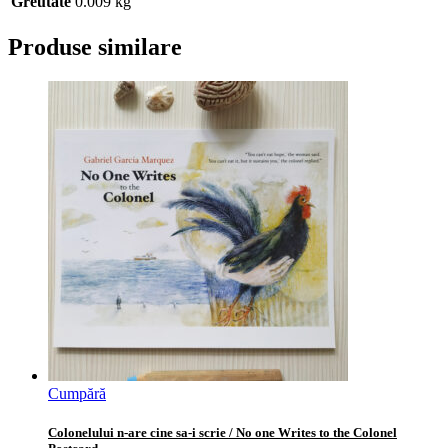
Greutate
0.009 kg
Produse similare
Cumpără
Colonelului n-are cine sa-i scrie / No one Writes to the Colonel