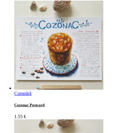
Cumpără
Cozonac Postcard
1.55
€