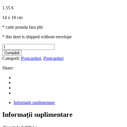
1.55
€
14 x 18 cm
* carte postala fara plic
* this item is shipped without envelope
Vara
la
Cumpără
Sud
Categorii:
Postcarduri
,
Postcarduri
/
Summer
Share:
in
Moldova
Postcard
quantity
Informații suplimentare
Informații suplimentare