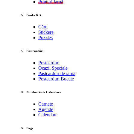
Printuri Iarnă
Books & ♥
Cărți
Stickere
Puzzles
Postcarduri
Postcarduri
Ocazii Speciale
Pastcarduri de iarnă
Postcarduri Bucate
Notebooks & Calendars
Carnete
Agende
Calendare
Bags