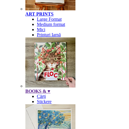
ART PRINTS
Large Format
Medium format
Mici
Printuri Iarnă
BOOKS & ♥
Cărți
Stickere