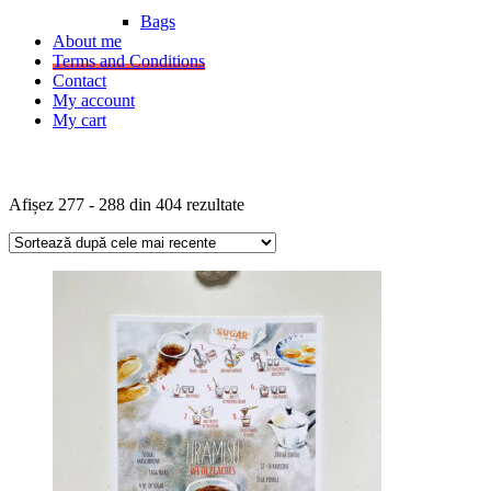
Bags
About me
Terms and Conditions
Contact
My account
My cart
Sortat
Afișez 277 - 288 din 404 rezultate
după
cele
mai
recente