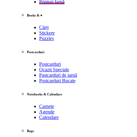
Printuri Iarnă
Books & ♥
Cărți
Stickere
Puzzles
Postcarduri
Postcarduri
Ocazii Speciale
Pastcarduri de iarnă
Postcarduri Bucate
Notebooks & Calendars
Carnete
Agende
Calendare
Bags