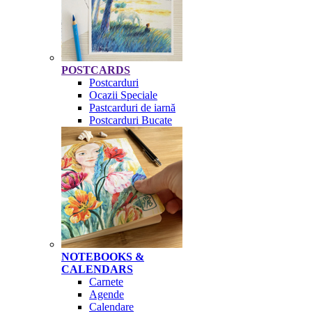
POSTCARDS
Postcarduri
Ocazii Speciale
Pastcarduri de iarnă
Postcarduri Bucate
NOTEBOOKS &
CALENDARS
Carnete
Agende
Calendare