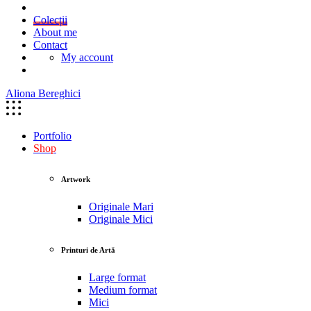
Colecții
About me
Contact
My account
Aliona Bereghici
Portfolio
Shop
Artwork
Originale Mari
Originale Mici
Printuri de Artă
Large format
Medium format
Mici