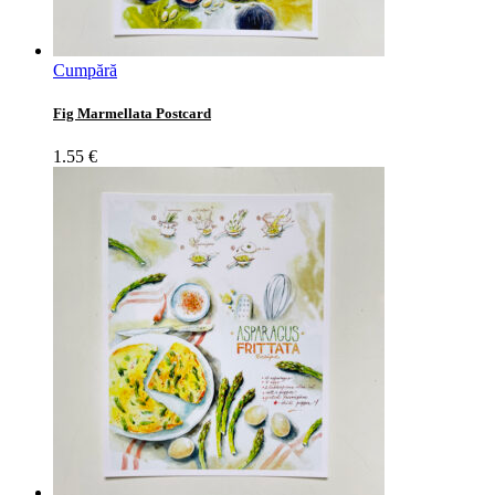
Cumpără
Fig Marmellata Postcard
1.55
€