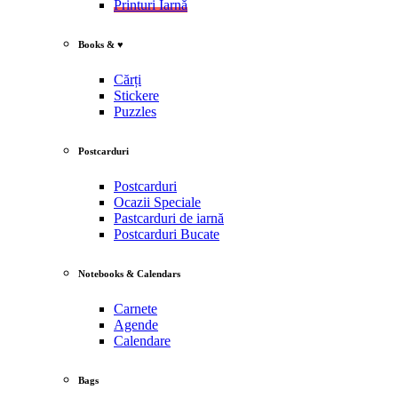
Printuri Iarnă
Books & ♥
Cărți
Stickere
Puzzles
Postcarduri
Postcarduri
Ocazii Speciale
Pastcarduri de iarnă
Postcarduri Bucate
Notebooks & Calendars
Carnete
Agende
Calendare
Bags