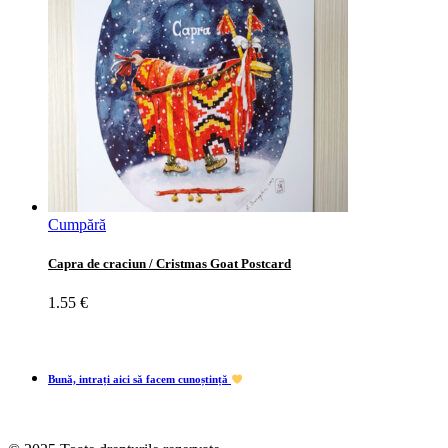
Cumpără
Capra de craciun / Cristmas Goat Postcard
1.55
€
Bună, intrați aici să facem cunoștință