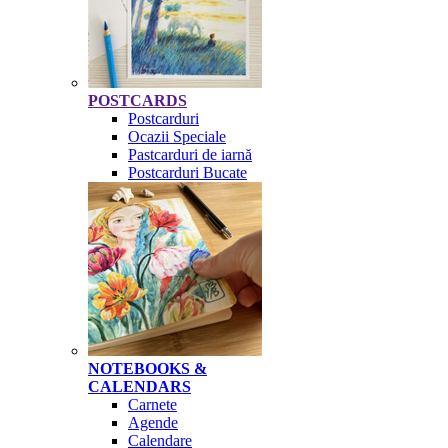
POSTCARDS
Postcarduri
Ocazii Speciale
Pastcarduri de iarnă
Postcarduri Bucate
NOTEBOOKS &
CALENDARS
Carnete
Agende
Calendare