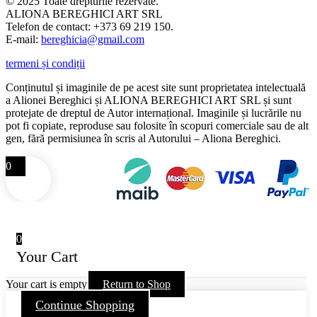
© 2025 Toate drepturile rezervate.
ALIONA BEREGHICI ART SRL
Telefon de contact: +373 69 219 150.
E-mail:
bereghicia@gmail.com
termeni și condiții
Conținutul și imaginile de pe acest site sunt proprietatea intelectuală
a Alionei Bereghici și ALIONA BEREGHICI ART SRL și sunt
protejate de dreptul de Autor internațional. Imaginile și lucrările nu
pot fi copiate, reproduse sau folosite în scopuri comerciale sau de alt
gen, fără permisiunea în scris al Autorului – Aliona Bereghici.
0
0
Your Cart
Your cart is empty
Return to Shop
Continue Shopping