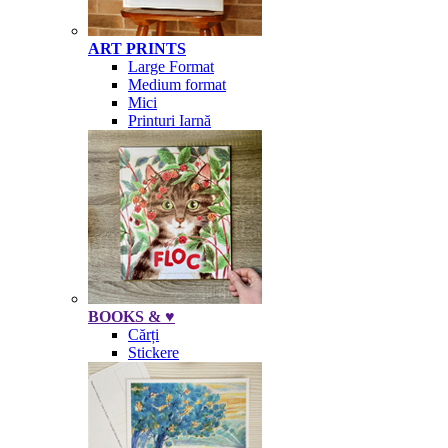
ART PRINTS
Large Format
Medium format
Mici
Printuri Iarnă
BOOKS & ♥
Cărți
Stickere