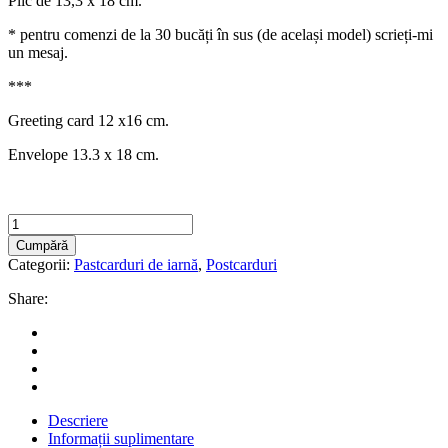
Plic de 13,3 x 18 cm.
* pentru comenzi de la 30 bucăți în sus (de același model) scrieți-mi
un mesaj.
***
Greeting card 12 x16 cm.
Envelope 13.3 x 18 cm.
Felicitare
"Aricel
Cumpără
Jucărie"
Categorii:
Pastcarduri de iarnă
,
Postcarduri
+
Plic
Share:
|
Greeting
card
&
envelope
quantity
Descriere
Informații suplimentare