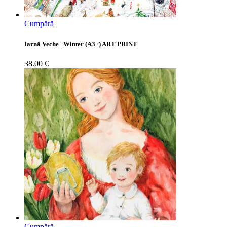
Cumpără
Iarnă Veche | Winter (A3+) ART PRINT
38.00
€
Cumpără