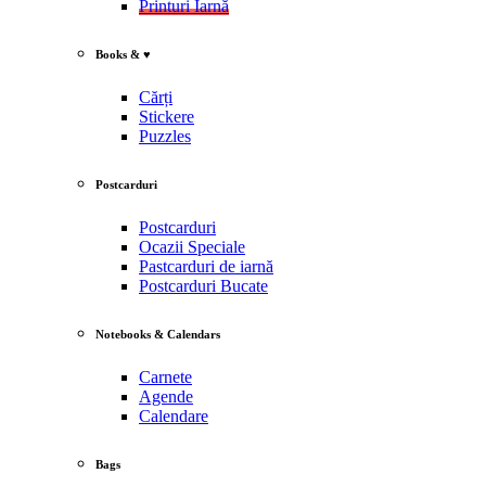
Printuri Iarnă
Books & ♥
Cărți
Stickere
Puzzles
Postcarduri
Postcarduri
Ocazii Speciale
Pastcarduri de iarnă
Postcarduri Bucate
Notebooks & Calendars
Carnete
Agende
Calendare
Bags