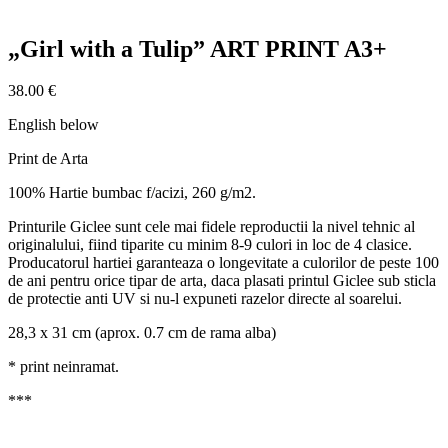
„Girl with a Tulip” ART PRINT A3+
38.00
€
English below
Print de Arta
100% Hartie bumbac f/acizi, 260 g/m2.
Printurile Giclee sunt cele mai fidele reproductii la nivel tehnic al
originalului, fiind tiparite cu minim 8-9 culori in loc de 4 clasice.
Producatorul hartiei garanteaza o longevitate a culorilor de peste 100
de ani pentru orice tipar de arta, daca plasati printul Giclee sub sticla
de protectie anti UV si nu-l expuneti razelor directe al soarelui.
28,3 x 31 cm (aprox. 0.7 cm de rama alba)
* print neinramat.
***