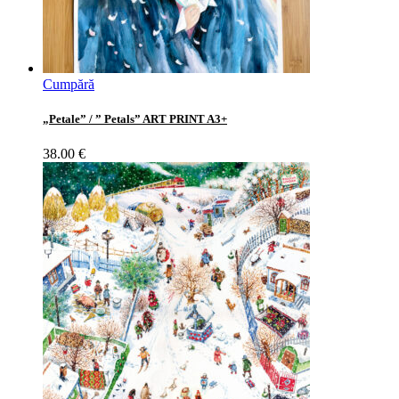
Cumpără
„Petale” / ” Petals” ART PRINT A3+
38.00
€