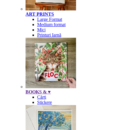
ART PRINTS
Large Format
Medium format
Mici
Printuri Iarnă
BOOKS & ♥
Cărți
Stickere