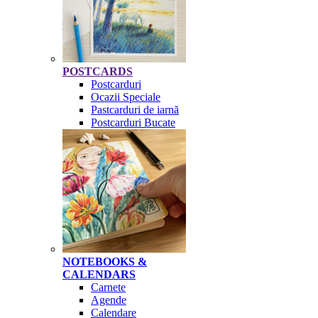
POSTCARDS
Postcarduri
Ocazii Speciale
Pastcarduri de iarnă
Postcarduri Bucate
NOTEBOOKS &
CALENDARS
Carnete
Agende
Calendare