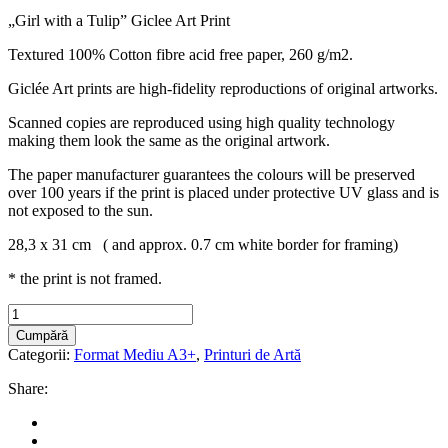
„Girl with a Tulip” Giclee Art Print
Textured 100% Cotton fibre acid free paper, 260 g/m2.
Giclée Art prints are high-fidelity reproductions of original artworks.
Scanned copies are reproduced using high quality technology
making them look the same as the original artwork.
The paper manufacturer guarantees the colours will be preserved
over 100 years if the print is placed under protective UV glass and is
not exposed to the sun.
28,3 x 31 cm ( and approx. 0.7 cm white border for framing)
* the print is not framed.
"Girl
with
Cumpără
a
Categorii:
Format Mediu A3+
,
Printuri de Artă
Tulip"
ART
Share:
PRINT
A3+
quantity