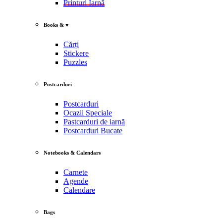
Printuri Iarnă
Books & ♥
Cărți
Stickere
Puzzles
Postcarduri
Postcarduri
Ocazii Speciale
Pastcarduri de iarnă
Postcarduri Bucate
Notebooks & Calendars
Carnete
Agende
Calendare
Bags