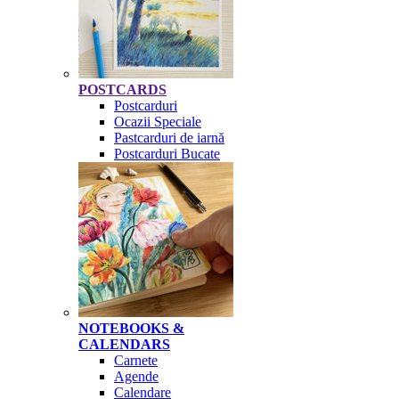
POSTCARDS
Postcarduri
Ocazii Speciale
Pastcarduri de iarnă
Postcarduri Bucate
NOTEBOOKS &
CALENDARS
Carnete
Agende
Calendare