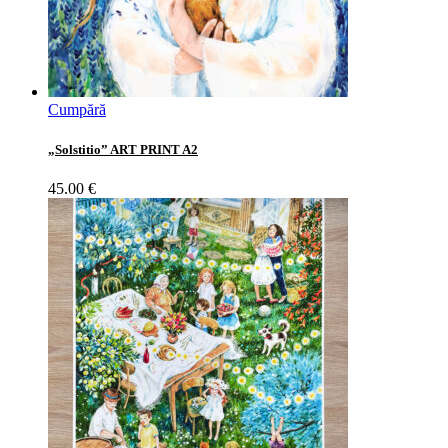
Cumpără
„Solstitio” ART PRINT A2
45.00
€