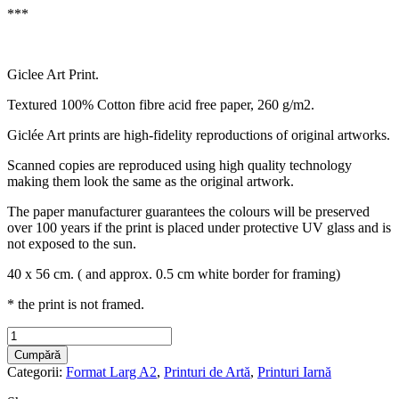
***
Giclee Art Print.
Textured 100% Cotton fibre acid free paper, 260 g/m2.
Giclée Art prints are high-fidelity reproductions of original artworks.
Scanned copies are reproduced using high quality technology
making them look the same as the original artwork.
The paper manufacturer guarantees the colours will be preserved
over 100 years if the print is placed under protective UV glass and is
not exposed to the sun.
40 x 56 cm. ( and approx. 0.5 cm white border for framing)
* the print is not framed.
Iarnă
Veche
Cumpără
|
Categorii:
Format Larg A2
,
Printuri de Artă
,
Printuri Iarnă
Winter
(A2)