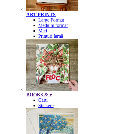
ART PRINTS
Large Format
Medium format
Mici
Printuri Iarnă
BOOKS & ♥
Cărți
Stickere