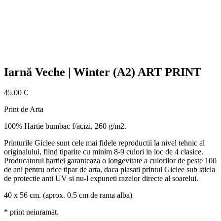
Iarnă Veche | Winter (A2) ART PRINT
45.00
€
Print de Arta
100% Hartie bumbac f/acizi, 260 g/m2.
Printurile Giclee sunt cele mai fidele reproductii la nivel tehnic al
originalului, fiind tiparite cu minim 8-9 culori in loc de 4 clasice.
Producatorul hartiei garanteaza o longevitate a culorilor de peste 100
de ani pentru orice tipar de arta, daca plasati printul Giclee sub sticla
de protectie anti UV si nu-l expuneti razelor directe al soarelui.
40 x 56 cm. (aprox. 0.5 cm de rama alba)
* print neinramat.