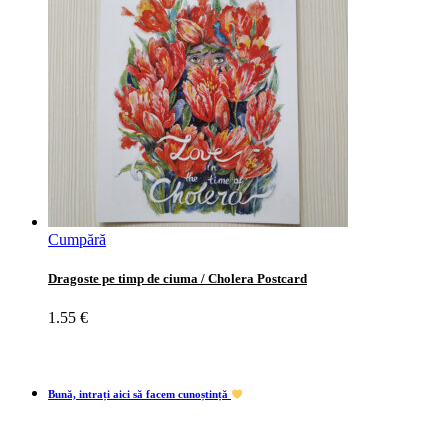
Cumpără
Dragoste pe timp de ciuma / Cholera Postcard
1.55
€
Bună, intrați aici să facem cunoștință