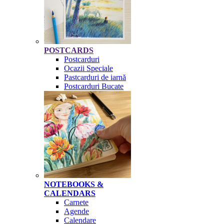
POSTCARDS
Postcarduri
Ocazii Speciale
Pastcarduri de iarnă
Postcarduri Bucate
NOTEBOOKS &
CALENDARS
Carnete
Agende
Calendare