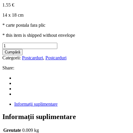
1.55
€
14 x 18 cm
* carte postala fara plic
* this item is shipped without envelope
“Vara
la
Cumpără
Bunici"
Categorii:
Postcarduri
,
Postcarduri
Carte
Poștală
Share:
|
Postcard
quantity
Informații suplimentare
Informații suplimentare
Greutate
0.009 kg