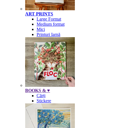
ART PRINTS
Large Format
Medium format
Mici
Printuri Iarnă
BOOKS & ♥
Cărți
Stickere