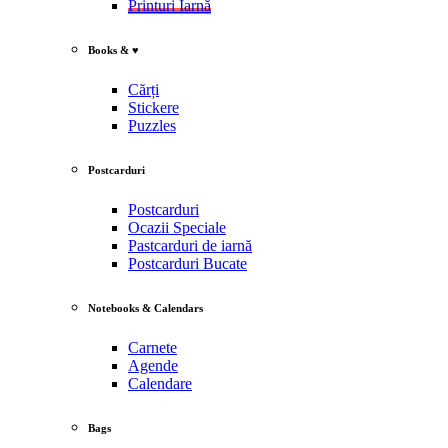
Printuri Iarnă
Books & ♥
Cărți
Stickere
Puzzles
Postcarduri
Postcarduri
Ocazii Speciale
Pastcarduri de iarnă
Postcarduri Bucate
Notebooks & Calendars
Carnete
Agende
Calendare
Bags