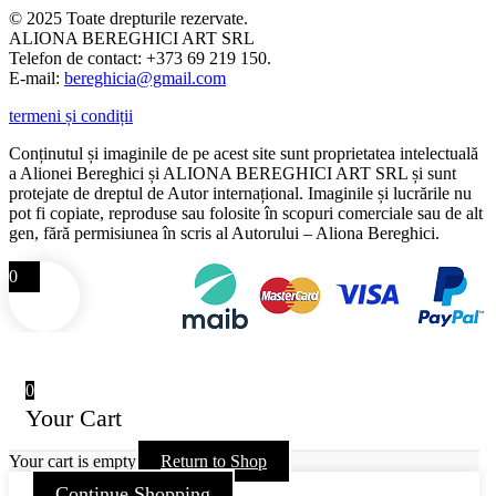
© 2025 Toate drepturile rezervate.
ALIONA BEREGHICI ART SRL
Telefon de contact: +373 69 219 150.
E-mail:
bereghicia@gmail.com
termeni și condiții
Conținutul și imaginile de pe acest site sunt proprietatea intelectuală
a Alionei Bereghici și ALIONA BEREGHICI ART SRL și sunt
protejate de dreptul de Autor internațional. Imaginile și lucrările nu
pot fi copiate, reproduse sau folosite în scopuri comerciale sau de alt
gen, fără permisiunea în scris al Autorului – Aliona Bereghici.
0
0
Your Cart
Your cart is empty
Return to Shop
Continue Shopping