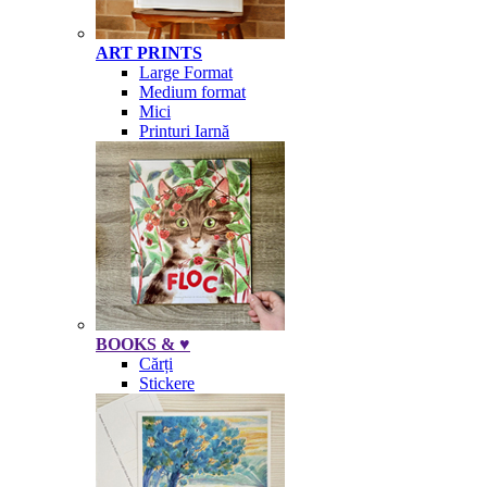
ART PRINTS
Large Format
Medium format
Mici
Printuri Iarnă
BOOKS & ♥
Cărți
Stickere