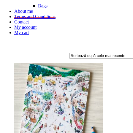
Bags
About me
Terms and Conditions
Contact
My account
My cart