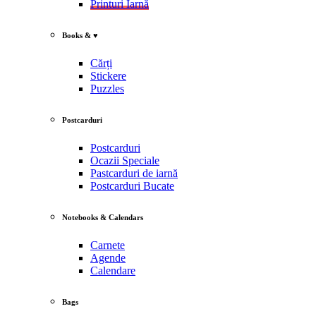
Printuri Iarnă
Books & ♥
Cărți
Stickere
Puzzles
Postcarduri
Postcarduri
Ocazii Speciale
Pastcarduri de iarnă
Postcarduri Bucate
Notebooks & Calendars
Carnete
Agende
Calendare
Bags