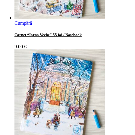
Cumpără
Carnet “Iarna Veche” 55 foi / Notebook
9.00
€