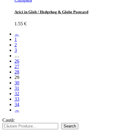
Arici in Glob / Hedgehog & Globe Postcard
1.55
€
←
1
2
3
…
26
27
28
29
30
31
32
33
34
→
Caută:
Search