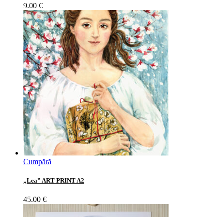
9.00
€
Cumpără
„Lea” ART PRINT A2
45.00
€