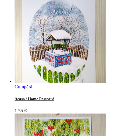
Cumpără
Acasa / Home Postcard
1.55
€