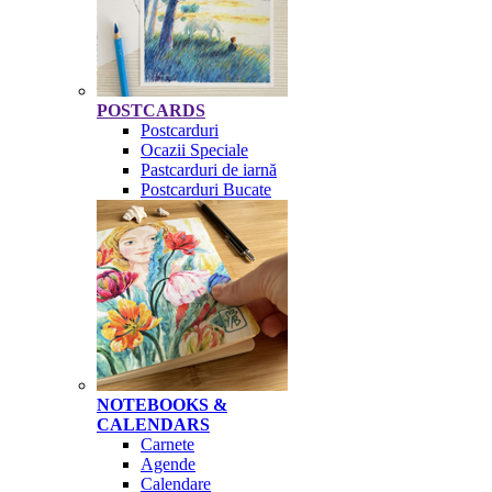
POSTCARDS
Postcarduri
Ocazii Speciale
Pastcarduri de iarnă
Postcarduri Bucate
NOTEBOOKS &
CALENDARS
Carnete
Agende
Calendare