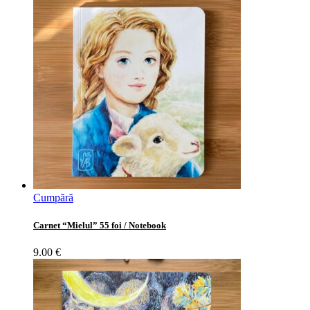
Cumpără
Carnet “Mielul” 55 foi / Notebook
9.00
€