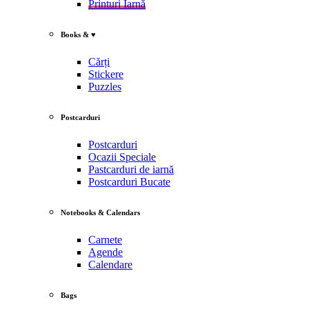
Printuri Iarnă
Books & ♥
Cărți
Stickere
Puzzles
Postcarduri
Postcarduri
Ocazii Speciale
Pastcarduri de iarnă
Postcarduri Bucate
Notebooks & Calendars
Carnete
Agende
Calendare
Bags