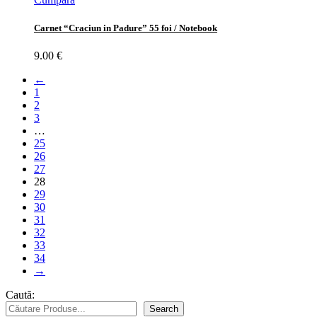
Carnet “Craciun in Padure” 55 foi / Notebook
9.00
€
←
1
2
3
…
25
26
27
28
29
30
31
32
33
34
→
Caută:
Search