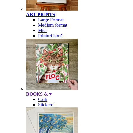
ART PRINTS
Large Format
Medium format
Mici
Printuri Iarnă
BOOKS & ♥
Cărți
Stickere