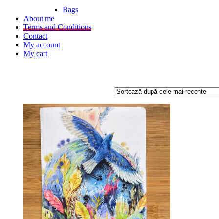
Bags
About me
Terms and Conditions
Contact
My account
My cart