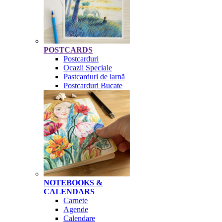
POSTCARDS
Postcarduri
Ocazii Speciale
Pastcarduri de iarnă
Postcarduri Bucate
NOTEBOOKS &
CALENDARS
Carnete
Agende
Calendare