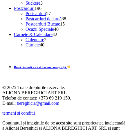
produse
3
Stickere
3
196
produse
Postcarduri
196
de
57
Postcarduri
57
produse
de
88
Pastcarduri de iarnă
88
produse
15
de
Postcarduri Bucate
15
40
produse
produse
Ocazii Speciale
40
42
de
Carnete & Calendare
42
2
de
produse
Calendare
2
40
produse
produse
Carnete
40
de
produse
Bună, intrați aici să facem cunoștință
© 2025 Toate drepturile rezervate.
ALIONA BEREGHICI ART SRL
Telefon de contact: +373 69 219 150.
E-mail:
bereghicia@gmail.com
termeni și condiții
Conținutul și imaginile de pe acest site sunt proprietatea intelectuală
a Alionei Bereghici și ALIONA BEREGHICI ART SRL și sunt