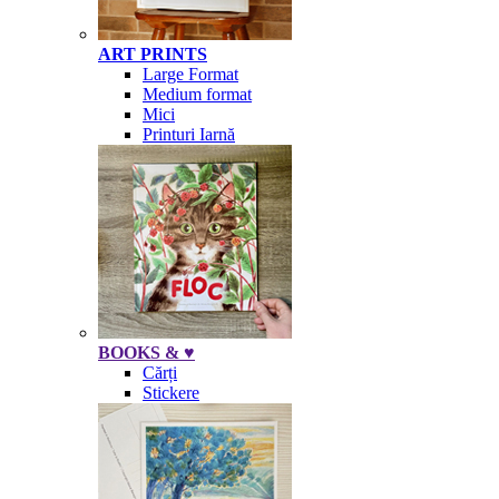
ART PRINTS
Large Format
Medium format
Mici
Printuri Iarnă
BOOKS & ♥
Cărți
Stickere