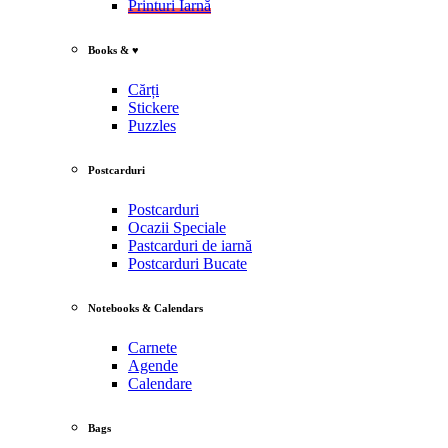
Printuri Iarnă
Books & ♥
Cărți
Stickere
Puzzles
Postcarduri
Postcarduri
Ocazii Speciale
Pastcarduri de iarnă
Postcarduri Bucate
Notebooks & Calendars
Carnete
Agende
Calendare
Bags