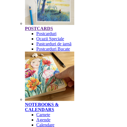
POSTCARDS
Postcarduri
Ocazii Speciale
Pastcarduri de iarnă
Postcarduri Bucate
NOTEBOOKS &
CALENDARS
Carnete
Agende
Calendare