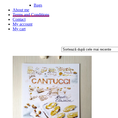
Bags
About me
Terms and Conditions
Contact
My account
My cart